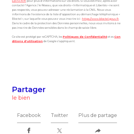
s://cnil.fr/fr
pour plus d’informations sur vos droits. Si vous estimez, après avoir
contacté l'Agence / le Réseau, que vos droits « Informatique et Libertés » ne sont
pas respectés, vous pouvez adresser une réclamation à la CNIL. Nous vous
informons de l’existence de la liste d'opposition au démarchage téléphonique «
Bloctel », sur laquelle vous pouvez vous inscrire ici :
https://www.bloctel.gouv.fr
.
Dans le cadre de la protection des Données personnelles, nous vous invitons à ne
pas inscrire de Données sensibles dans le champ de saisie libre.
Ce site est protégé par reCAPTCHA, les
Politiques de Confidentialité
et es
Con
ditions d'utilisation
de Google s'appliquent.
partager
le bien
Facebook
Twitter
Plus de partage