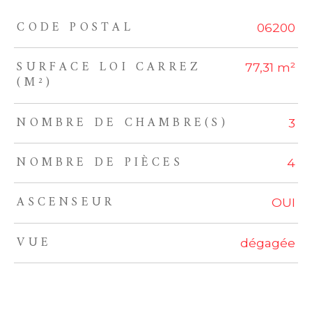
CODE POSTAL
TRAD_ZEPHYR_Caracteristique
TRAD_ZEPHYR_Valeurs
06200
SURFACE LOI CARREZ
77,31 m²
(M²)
NOMBRE DE CHAMBRE(S)
3
NOMBRE DE PIÈCES
4
ASCENSEUR
OUI
VUE
dégagée