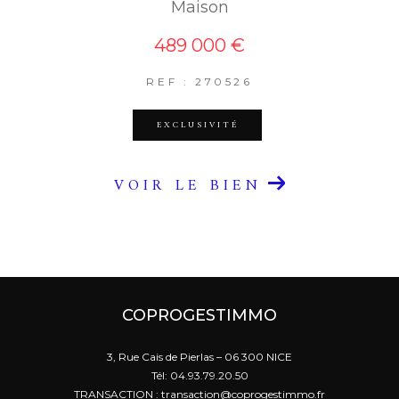
Maison
489 000 €
REF : 270526
EXCLUSIVITÉ
VOIR LE BIEN
COPROGESTIMMO
3, Rue Cais de Pierlas – 06 300 NICE
Tél: 04.93.79.20.50
TRANSACTION : transaction@coprogestimmo.fr