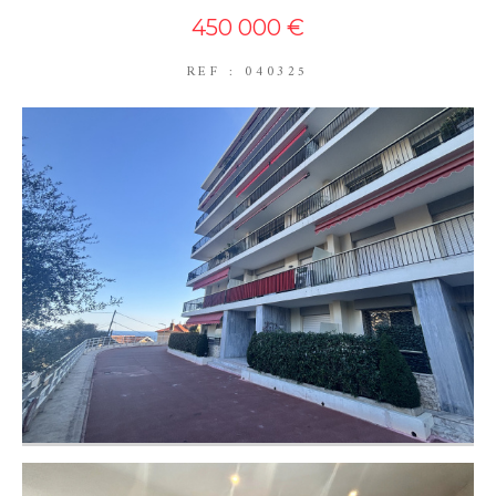
450 000 €
REF : 040325