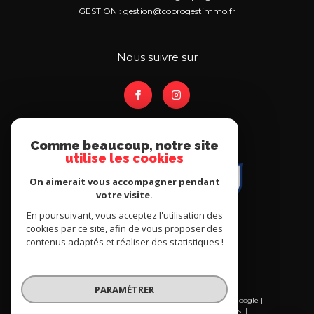
GESTION : gestion@coprogestimmo.fr
nous suivre sur
Comme beaucoup, notre site
utilise les cookies
On aimerait vous accompagner pendant
votre visite.
En poursuivant, vous acceptez l'utilisation des
cookies par ce site, afin de vous proposer des
contenus adaptés et réaliser des statistiques !
PARAMÉTRER
© 2026 | Tous droits réservés | Traduction powered by Google |
Nos honoraires
Plan du site
Mentions légales