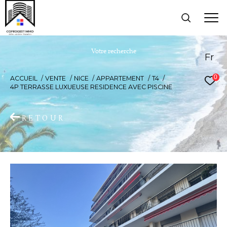
V
o
t
r
e
r
e
c
h
e
r
c
h
e
Fr
0
ACCUEIL
VENTE
NICE
APPARTEMENT
T4
4P TERRASSE LUXUEUSE RESIDENCE AVEC PISCINE
RETOUR