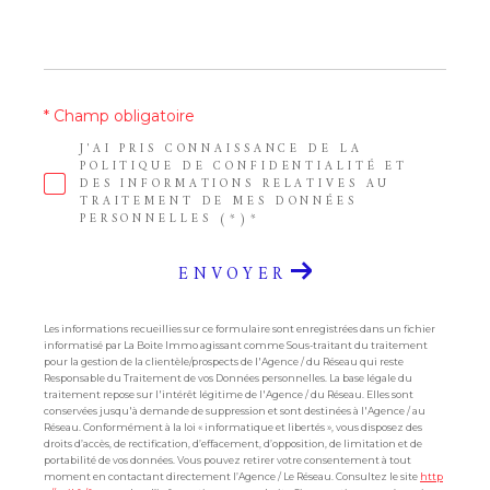
* Champ obligatoire
J'AI PRIS CONNAISSANCE DE LA
POLITIQUE DE CONFIDENTIALITÉ ET
DES INFORMATIONS RELATIVES AU
TRAITEMENT DE MES DONNÉES
PERSONNELLES (*)*
ENVOYER
Les informations recueillies sur ce formulaire sont enregistrées dans un fichier
informatisé par La Boite Immo agissant comme Sous-traitant du traitement
pour la gestion de la clientèle/prospects de l'Agence / du Réseau qui reste
Responsable du Traitement de vos Données personnelles. La base légale du
traitement repose sur l'intérêt légitime de l'Agence / du Réseau. Elles sont
conservées jusqu'à demande de suppression et sont destinées à l'Agence / au
Réseau. Conformément à la loi « informatique et libertés », vous disposez des
droits d’accès, de rectification, d’effacement, d’opposition, de limitation et de
portabilité de vos données. Vous pouvez retirer votre consentement à tout
moment en contactant directement l’Agence / Le Réseau. Consultez le site
http