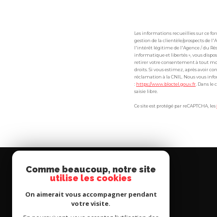
Les informations recueillies sur ce 
gestion de la clientèle/prospects de 
l'intérêt légitime de l'Agence / du R
informatique et libertés », vous dispos
retirer votre consentement à tout mo
droits. Si vous estimez, après avoir co
réclamation à la CNIL. Nous vous infor
:
https://www.bloctel.gouv.fr
. Dans le
saisie libre.
Ce site est protégé par reCAPTCHA, les
Comme beaucoup, notre site
utilise les cookies
COPROGESTIMMO
On aimerait vous accompagner pendant
votre visite.
3, Rue Cais de Pierlas – 06 300 NICE