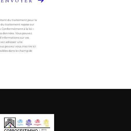
ENVOYER
aitant du traitement pour la
e du traitement repose sur
u. Conformément à la loi «
e vos données. Vous pouvez
d’informations sur vos
ouvez adresser une
ous pouvez vous inscrire ici
ensibles dans le champ de