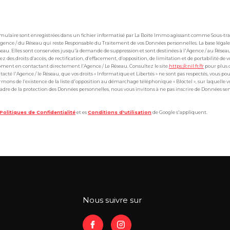
formulaire sont enregistrées dans un fichier informatisé par La Boite Immo agissant comme Sous-tr
l'Agence / du Réseau qui reste Responsable du Traitement de vos Données personnelles. La base légal
éseau. Elles sont conservées jusqu'à demande de suppression et sont destinées à l'Agence / au Résea
ez des droits d’accès, de rectification, d’effacement, d’opposition, de limitation et de portabilité d
ment en contactant directement l’Agence / Le Réseau. Consultez le site
https://cnil.fr/fr
pour plus 
ntacté l'Agence / le Réseau, que vos droits « Informatique et Libertés » ne sont pas respectés, vous p
mons de l’existence de la liste d'opposition au démarchage téléphonique « Bloctel », sur laquelle v
 cadre de la protection des Données personnelles, nous vous invitons à ne pas inscrire de Données s
Politiques de Confidentialité
et es
Conditions d'utilisation
de Google s'appliquent.
nous suivre sur