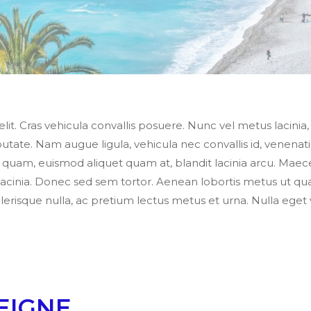
lit. Cras vehicula convallis posuere. Nunc vel metus lacinia
lputate. Nam augue ligula, vehicula nec convallis id, venenat
na quam, euismod aliquet quam at, blandit lacinia arcu. Mae
 lacinia. Donec sed sem tortor. Aenean lobortis metus ut qua
lerisque nulla, ac pretium lectus metus et urna. Nulla eget v
EIGNE